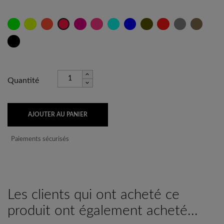
Vert
Jaune
Orange
Fuschia
Rose
Caraïbes
Bleu
Kaki
Rouge
Titane
Taupe
Rouge
Fluo
Fluo
Fluo
Fluo
Outre
Psycho
Mer
Noir
Quantité
AJOUTER AU PANIER
Paiements sécurisés
Les clients qui ont acheté ce
produit ont également acheté...