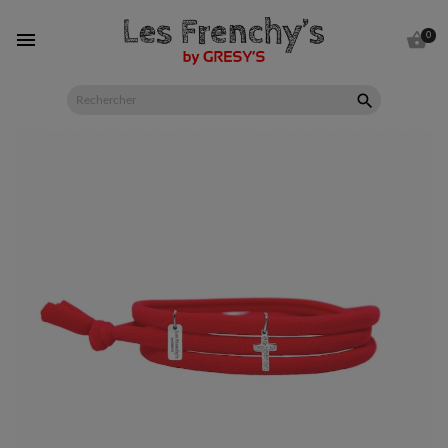


0
